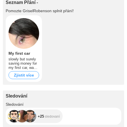
Seznam Přání -
Pomozte
GriselRobenson
splnit přání!
My first car
slowly but surely
saving money for
my first car, want
to buy something
Zjistit více
simpler, for the
first experience,
like a nissan leaf
Sledování
+25
Sledování
+25
sledovaní